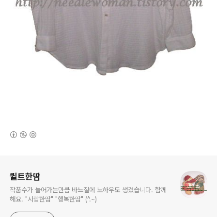
(새창열림)
로그 정보
퀼트한땀
작품수가 늘어가는만큼 바느질에 노하우도 생겼습니다. 함께
해요. "사랑한땀" "행복한땀" (^.~)