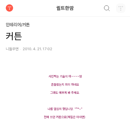
검색하기
퀼트한땀
티스토리
인테리어/커튼
커튼
니들우먼
2010. 4. 21. 17:02
사진찍는 기술이 여~~~~엉
흔들렸는지 희미 하네요
그래도 예쁘게 봐 주세요.
나름 열심히 했답니당. "^*~"
전에 쓰던 커튼으로(재질은 아사면)