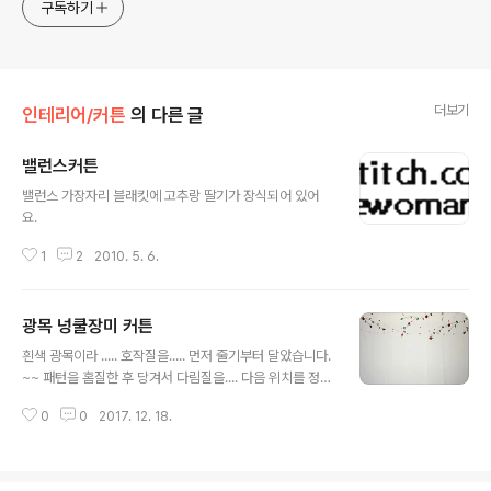
구독하기
더보기
인테리어/커튼
의 다른 글
밸런스커튼
글 내용
밸런스 가장자리 블래킷에 고추랑 딸기가 장식되어 있어
요.
1
2
2010. 5. 6.
광목 넝쿨장미 커튼
글 내용
흰색 광목이라 ..... 호작질을..... 먼저 줄기부터 달았습니다.
~~ 패턴을 홈질한 후 당겨서 다림질을.... 다음 위치를 정한
후 공그르기를 합니다. 이파리가 많네요~~~ 장미꽃은 앞
0
0
2017. 12. 18.
의 페이지에..... 뒷 부분에 부로우치 핀을 글루건으로 붙였
답니다~~~ 나비는 자석으로 되어 있어서 그냥 핀위에 올
리니까 턱~~~ 염색할려고 정련을 한 광목이다 보니 그냥
달면 병원같은 분위기일것 같아 넝쿨장미를 달아 보았네요