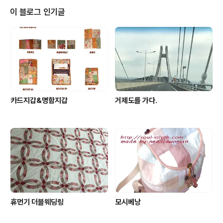
~~에어컨 커버는 덤으로...
이 블로그 인기글
카드지갑&명함지갑
거제도를 가다.
휴먼기 더블웨딩링
모시베낭