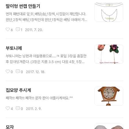
말이형 썬캡 만들기
글 내용
먼저 패턴대로 앞,뒤,베팅(솜),1장씩,시접없이 재단합니다.
원단,2장씩 베팅,1장씩인데 원단,1장씩은 베팅 아래에 가
있네요~~ 베팅솜은 압축이 많이된 좀 빳빳한 솜인데요?
6
1
2011. 7. 20.
가방같이 세웠을때 바로 세워질수 있는것, 전체적으로 형
태가 흐트러지면 안되는 지갑, 그런용도에 많이 사용하고
있습니다. 원단,베팅,원단, 이런순서대로 놓고 지금 맨위에
부토니에
템플레이트가 놓여 있는상태입니다. 퀼팅하기위해 이제 템
글 내용
플선을 따라 수성펜이나 헤라를 이용하여 퀼팅선을 그려줍
부토니에는 남편과 아들램용으로.....ㅋ 꽃잎 3장을 홈질한
니다. 퀼팅이 완료 되었는데요? ㅠㅠ^^!! 요즘 얼마나 게을
후 잡아당겨준다. (3장은 지름 3.5 cm) 다음 4장, 5장을
러 졌는지 거의 한달만의 포스팅??? 창 앞부분을 먼저 바이
홈질하여 당겨준후 차례데로 포게준다. (4장, 5장은 지름
어스를 두릅니다. 그다음 뒤집어 꺽어서 공그르기를 한후
0
0
2017. 12. 18.
5cm) 장미브로우치는 새로 만드는 커튼에 달려고 미리 만
띠 가장자리 끝에는 고무밴드를 넣어 띠의 창머리 부분만
들었답니다~~
빼고 끝과 띠의 위쪽 부분을 바..
집모양 추시계
글 내용
째깍!!! 째깍!!! 째깍!!! 문자 판이 아플리케에요.^^
4
0
2011. 2. 9.
모자