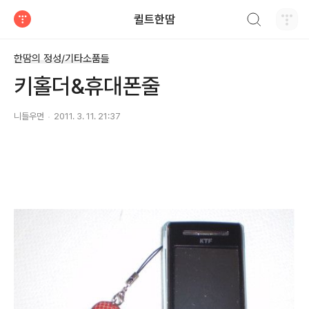
검색하기
퀼트한땀
티스토리
한땀의 정성/기타소품들
키홀더&휴대폰줄
니들우먼
2011. 3. 11. 21:37