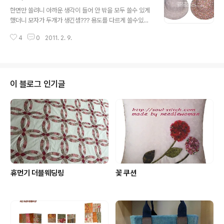
글 내용
한면만 쓸려니 아까운 생각이 들어 안 밖을 모두 쓸수 있게
했더니 모자가 두개가 생긴셈??? 용도를 다르게 쓸수있어
참 좋은것 같다. 봄나들이 갈때 쓰면 화사하고 예쁘겠죠?
4
0
2011. 2. 9.
이 블로그 인기글
휴먼기 더블웨딩링
꽃 쿠션