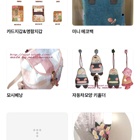
카드지갑&명함지갑
미니 에코백
모시베낭
자동차모양 키홀더