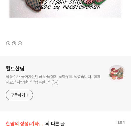
(새창열림)
로그 정보
퀼트한땀
작품수가 늘어가는만큼 바느질에 노하우도 생겼습니다. 함께
해요. "사랑한땀" "행복한땀" (^.~)
구독하기
더보기
한땀의 정성/기타소품들
의 다른 글